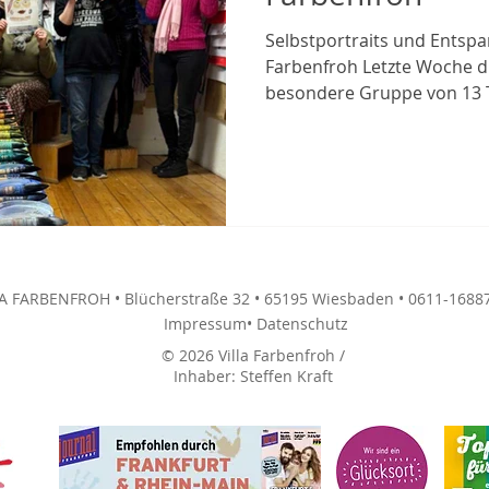
Selbstportraits und Entspa
Farbenfroh Letzte Woche du
besondere Gruppe von 13 
begrüßen, die sich auf ein
Abenteuer eingelassen hat.
Programmpunkt war der Kre
Selbstportraits gewidmet. Mit einer Acrylglasplatte,
Folie, Stift und viel Teamar
Teilnehmenden daran, ihr I
zu bringen. Um jedem Portr
LA FARBENFROH • Blücherstraße 32 • 65195 Wiesbaden • 0611-1688
Impressum
• Datenschutz
© 2026 Villa Farbenfroh /
Inhaber: Steffen Kraft