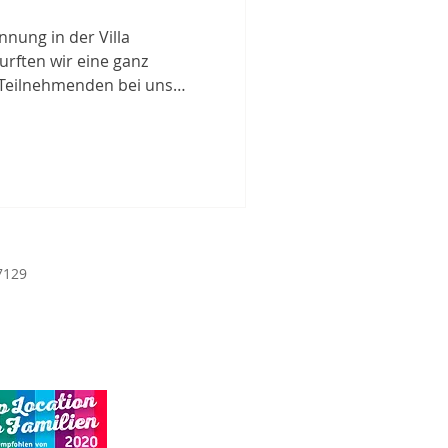
nnung in der Villa
rften wir eine ganz
Teilnehmenden bei uns
 spannendes künstlerisches
 Unser erster
ation einzigartiger
beit wagten sich die
nnerstes auf die Leinwand
ät eine zusätzliche Dime
7129