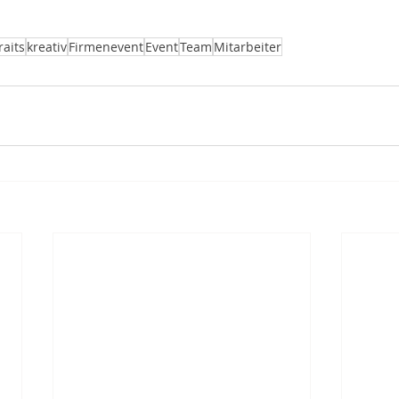
raits
kreativ
Firmenevent
Event
Team
Mitarbeiter