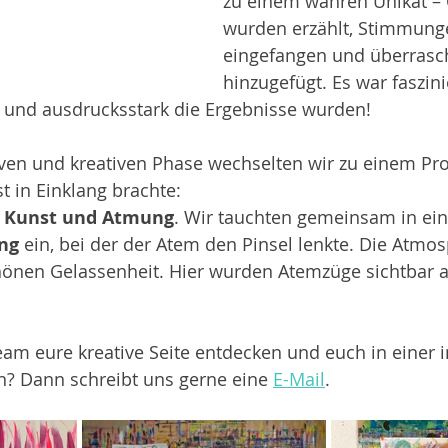
zu einem wahren Unikat – 
wurden erzählt, Stimmung
eingefangen und überrasch
hinzugefügt. Es war faszin
ig und ausdrucksstark die Ergebnisse wurden!
iven und kreativen Phase wechselten wir zu einem Pr
t in Einklang brachte: 
 
Kunst und Atmung
. Wir tauchten gemeinsam in ein
ng
 ein, bei der der Atem den Pinsel lenkte. Die Atmo
chönen Gelassenheit. Hier wurden Atemzüge sichtbar a
eam eure kreative Seite entdecken und euch in einer 
? Dann schreibt uns gerne eine 
E-Mail
.