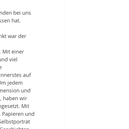
nden bei uns 
ssen hat.
kt war der 
 Mit einer 
und viel 
e 
nnerstes auf 
 Um jedem 
imension und 
, haben wir 
ngesetzt. Mit 
, Papieren und 
elbstporträt 