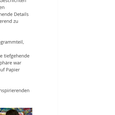
Geschichten 
en 
ende Details 
ierend zu 
ogrammteil, 
e tiefgehende 
sphäre war 
uf Papier 
inspirierenden 