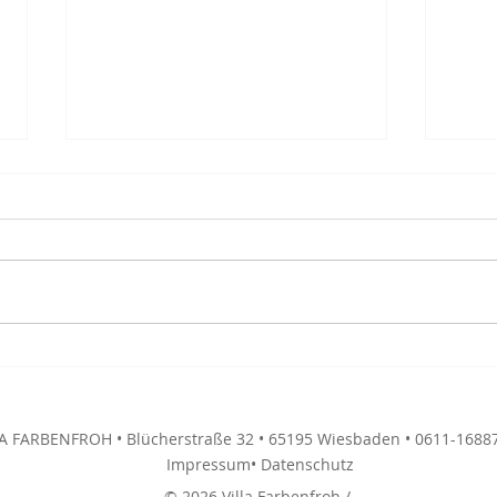
Villa Farbenfroh unterstützt das
Wand
Varieté-Dinner der Sophie-und-
Farb
Hans-Scholl-Schule
LA FARBENFROH • Blücherstraße 32 • 65195 Wiesbaden • 0611-1688
Impressum
• Datenschutz
© 2026 Villa Farbenfroh /