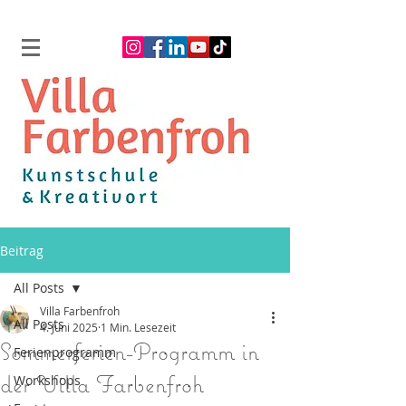
Beitrag
All Posts
Villa Farbenfroh
All Posts
4. Juni 2025
1 Min. Lesezeit
Sommerferien-Programm in
Ferienprogramm
der Villa Farbenfroh
Workshops