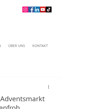
N
ÜBER UNS
KONTAKT
r Adventsmarkt
benfroh