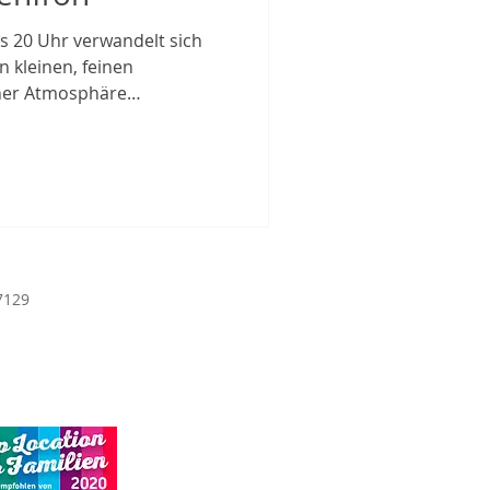
s 20 Uhr verwandelt sich
n kleinen, feinen
cher Atmosphäre
 und Künstler liebevoll
andgemachten Unikaten und
is hin zu kleinen
erfekt als Geschenk eignen.
annst du in aller Ruhe
en und vielleicht das eine
 entdecken. Wir fr
7129