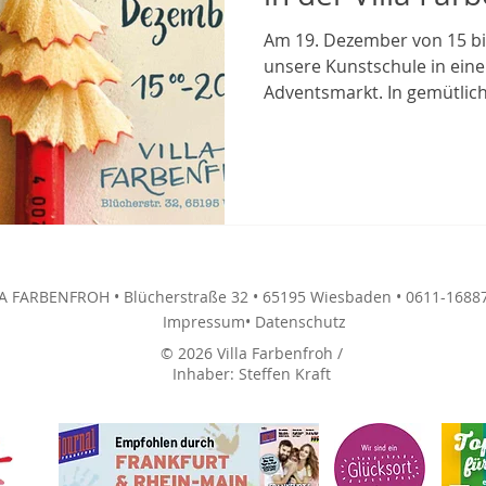
Am 19. Dezember von 15 bi
unsere Kunstschule in eine
Adventsmarkt. In gemütli
präsentieren Künstlerinnen
gestaltete Werke – von h
kunstvollen Illustrationen b
Besonderheiten, die sich p
An den kreativen Ständen k
stöbern, ins Gespräch komm
oder andere Lieblingsstück
LA FARBENFROH • Blücherstraße 32 • 65195 Wiesbaden • 0611-1688
Impressum
• Datenschutz
© 2026 Villa Farbenfroh /
Inhaber: Steffen Kraft