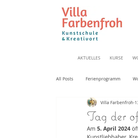
AKTUELLES
KURSE
W
All Posts
Ferienprogramm
Wo
Villa Farbenfroh
1
Tag der o
Am 
5. April 2024
 öf
Kunstliebhaber, Kre