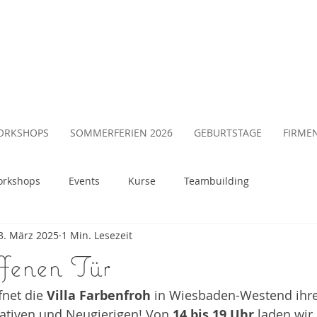
ORKSHOPS
SOMMERFERIEN 2026
GEBURTSTAGE
FIRME
rkshops
Events
Kurse
Teambuilding
3. März 2025
1 Min. Lesezeit
ffenen Tür
fnet die 
Villa Farbenfroh
 in Wiesbaden-Westend ihre 
ativen und Neugierigen! Von 
14 bis 19 Uhr
 laden wir